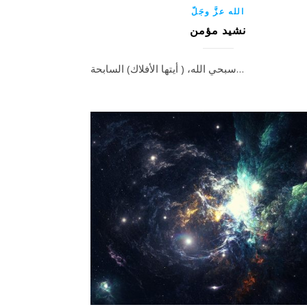
الله عزَّ وجَلّ
نشيد مؤمن
سبحي الله، ( أيتها الأفلاك) السابحة…