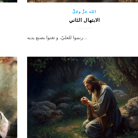
الله عزَّ وجَلّ
الابتهال الثاني
رنموا للعليّ، و تغنوا بصنع يديه.…