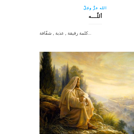
الله عزَّ وجَلّ
أللّـــه
كلمة رقيقة , عذبة , شفّافة…