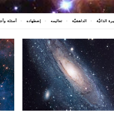
رة الذاتيَّة
الداهشيَّة
تعاليمه
إضطهاده
أسئلة وأج