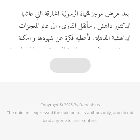
بعد عرض موجز للحياة الرسولية الخارقة التي عاشها
الدكتور داهش , سأنقل القارىء الى عالم المعجزات
الداهشية المذهلة , فأعطيه فكرة عن شهودها و امكنة
حدوثها , و اوضح معنى الجلسة الروحية و مدلول المعجزة
و الغاية منها , ثم اقدم نماذج متنوعة من الخوارق , و
إقرأ أكثر
انهي الفصل بالنظر الى المعجزات الداهشية في ضوء العلم
الحديث .
شهود معجزات الدكتور داهش :
Copyright © 2025 By Dahesh.us
The opinions expressed the opinion of its authors only, and do not
ان شهود المعجزات التي تمّت على يد الدكتور داهش
bind anyone to their content.
بقوّة الروح العليّ كانوا بأكثريتهم الساحقة رجال علم و