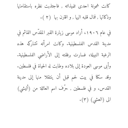
كانت شمونة احدى تلميذاته , فاجتذبت نظره باستقامتها
وذكائها , فمال قلبه اليها , و اقترن بها (٢ ).
في عام ١٩٠٦، أراد موسى زيارة القبر المقدّس القائم في
مدينة القدس الفلسطينية. وكانت امرأته تشاركه هذه
الرغبة النبيلة، فسارت برفقته إلى الأراضي الفلسطينية.
وأبى موسى العودة إلى بلاده وطابت له الحياة في فلسطين.
وقد سكنا في بيت لحم قبل أن ينتقلا منها إلى مدينة
القدس. و في فلسطين , حرّف اسم العائلة من (أليشي)
الى (العشي) (٣).