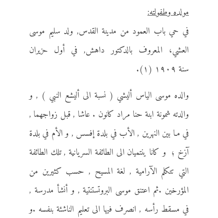
مولده وطفولته:
في حي باب العمود من مدينة القدس, ولد سليم موسى
العشي، المعروف بالدكتور داهش, في أول حزيران
سنة ١٩٠٩ (١).
والده موسى الياس أليشي ( نسبة الى أليشع النبي ) , و
والدته شمونة ابنة حنا مراد كانون . عاشا , قبل زواجهما ,
في مـا بين النهرين , الأب في بلدة إفسس , و الأم في بلدة
آزخ ؛ و كانا ينتميان الى الطائفة السريانية , تلك الطائفة
التي تتكلم الآرامية , لغة المسيح , حسب كثيرين من
المؤرخين .ثم اعتنق موسى البروتستنتية , و أنشأ مدرسة ,
في مسقط رأسه , انصرف فيها الى تعليم الناشئة بنفسه .و