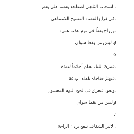
السحاب الثلجي اضطجع بعضه على بعض،
في فراغ الفضاء الفسيح اللامتناهي،
ورواح يغطّ في نوم عذب هنيء،
و ليس من يقظ سواي!
6
قمريّ الليل يحلم أحلاماً لذيذة،
فيهتزّ جناحاه بلطف ودعة،
ويعود فيغرق في لجج النوم المعسول،
وليس من يقظ سواي!
7
الأثير الشفاف تلفع برداء الراحة،