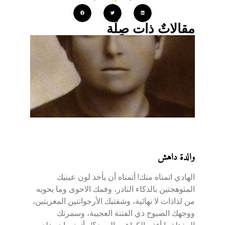
مقالاتٌ ذات صِلَة
والدة داهش
الهادي اتمناه منك! أتمناه أن يأخذ لون عينيك
المتوهجتين بالذكاء النادر، وفمك الاحوى وما يحويه
من لذاذات لا نهائية، وشفتيك الأرجوانتين المغريتين،
ووجهك الصبوح ذي الفتنة العجيبة، وسمرتك
المذهلة،يا أفتن الكواعب الصيد؟! وأتمنى ان يخلد