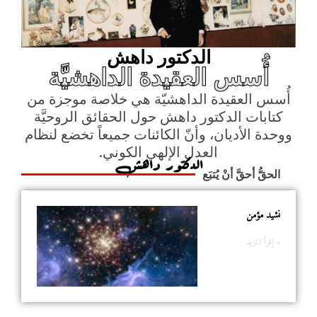
الدكتور داهش
أُسس العقيدة الداهشيَّة
أُسس العقيدة الداهشيّة هي خلاصة موجزة من
كتابات الدكتور داهش حول الحقائق الروحيَّة
ووحدة الأديان، وأنّ الكائنات جميعاً تخضع لنظام
العدل الإلهي الكوني.
الدكتور داهش
الحقُّ أحقَّ أنْ يُتبَع
نشيد مؤمن
إقرأ المزيد »