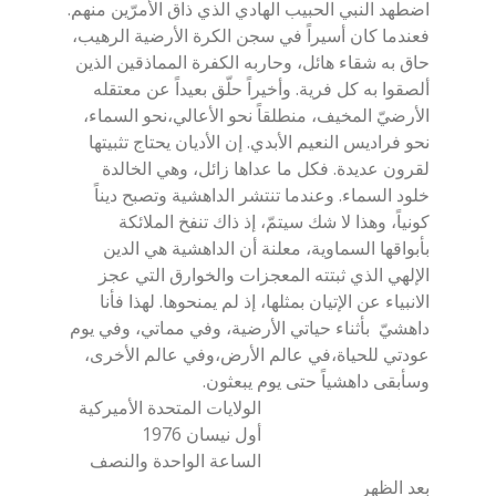
اضطهد النبي الحبيب الهادي الذي ذاق الأمرّين منهم.
فعندما كان أسيراً في سجن الكرة الأرضية الرهيب،
حاق به شقاء هائل، وحاربه الكفرة المماذقين الذين
ألصقوا به كل فرية. وأخيراً حلّق بعيداً عن معتقله
الأرضيّ المخيف، منطلقاً نحو الأعالي،نحو السماء،
نحو فراديس النعيم الأبدي. إن الأديان يحتاج تثبيتها
لقرون عديدة. فكل ما عداها زائل، وهي الخالدة
خلود السماء. وعندما تنتشر الداهشية وتصبح ديناً
كونياً، وهذا لا شك سيتمّ، إذ ذاك تنفخ الملائكة
بأبواقها السماوية، معلنة أن الداهشية هي الدين
الإلهي الذي ثبتته المعجزات والخوارق التي عجز
الانبياء عن الإتيان بمثلها، إذ لم يمنحوها. لهذا فأنا
داهشيّ بأثناء حياتي الأرضية، وفي مماتي، وفي يوم
عودتي للحياة،في عالم الأرض،وفي عالم الأخرى،
وسأبقى داهشياً حتى يوم يبعثون.
الولايات المتحدة الأميركية
أول نيسان 1976
الساعة الواحدة والنصف
بعد الظهر