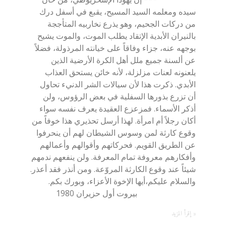
سيده ومعلمه السيد المسيح، يقبع في أسفل درك
من دركات الجحيم، وهو يذرع نخاربيه المتأججة
بالنيران الأبدية الإتقاد يطلب الموت، والموت يشيح
بوجهه عنه، جزاء وفاقاً على خيانته المرذولة، فضلاً
عن ألسنة جميع ملل أهل الكرة الأرضية الذين
يلعنونه لعنات مزلزلة، لأنه خائن يستحق العذاب
الأبدي. ذكرت هذا لأن سيالات الشر الدنيء تحاول
أن تزرع بذورها السفلية في بعض الرؤوس، ولن
أذكر الأسماء. فمزعزع العقيدة يعرف نفسه سواء
أكان رجلاً أم امرأة. لهذا أرسل تحذيري هذا خوفاً من
وقوع كارثة لمن وسوس الشيطان لهم أن ينحرفوا
عن الطريق القويم. فحركاتهم وأقوالهم وأعمالهم
وأفكارهم معروفة تمام المعرفة. ولن ينفعهم ندمهم
شيئاً عند وقوع الكارثة المروّعة. ومن أنذر فقد أعذر.
والسلام عليكم،أيها الإخوة الأعزاء، وبورك بكم.
بيروت أول حزيران 1980
إقرأ المزيد »