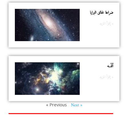
ضراعة لخالق البرايا
إقرأ المزيد »
أللّـــه
إقرأ المزيد »
Next »
« Previous