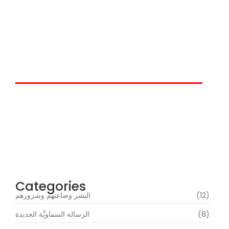
عوالمُ النَّعيم والجحيم والحضاراتُ
الكونيَّة
إقرأ التعاليم الداهشيَّة
حين يتكلَّمُ داهش
Categories
(12)
البشر وضاعتهم وشرورهم
(8)
الرسالة السماويَّة الجديدة