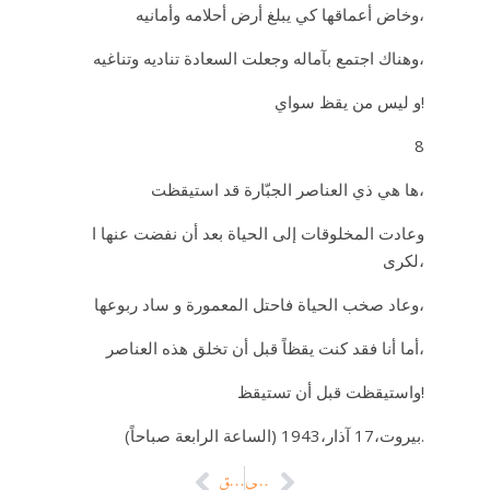
وخاض أعماقها كي يبلغ أرض أحلامه وأمانيه،
وهناك اجتمع بآماله وجعلت السعادة تناديه وتناغيه،
و ليس من يقظ سواي!
8
ها هي ذي العناصر الجبّارة قد استيقظت،
وعادت المخلوقات إلى الحياة بعد أن نفضت عنها ا
لكرى،
وعاد صخب الحياة فاحتل المعمورة و ساد ربوعها،
أما أنا فقد كنت يقظاً قبل أن تخلق هذه العناصر،
واستيقظت قبل أن تستيقظ!
بيروت،17 آذار،1943 (الساعة الرابعة صباحاً).
التالي
السابق