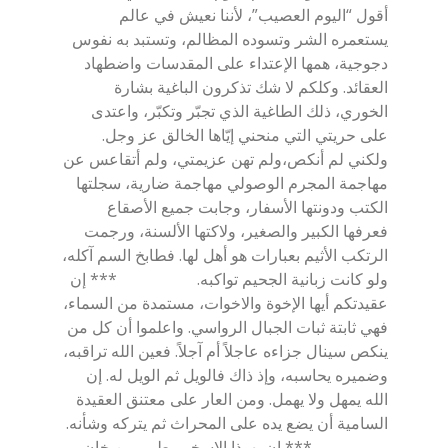
أقول “اليوم العصيب”، لأننا نعيش في عالم
يستعمره الشر وتسوده المظالم، وتستبد به نفوس
دجوجية، همها الإعتداء على المقدسات واضطهاد
العقائد. وكلكم لا شك تذكرون الباغية بشارة
الخوري، ذلك الطاغية الذي تجبّر وتكبّر، واعتدى
على حريتي التي منحني إيّاها الخالق عز وجل.
ولكني لم أنكص،ولم تهن عزيمتي، ولم أتقاعس عن
مهاجمة المجرم الوصولي مهاجمة ضارية، سجلتها
الكتب ودونتها الأسفار، وجابت جميع الأصقاع
فعرفها الكبير والصغير، ولاكتها الألسنة، ورجمت
الرتكب الأثيم بعبارات هو أهل لها. فطابخ السم آكله،
ولو كانت زبانية الجحيم تواكبه. *** إن
عقيدتكم أيها الإخوة والاخوات، مستمدة من السماء،
فهي ثابتة ثبات الجبال الرواسي. واعلموا أن كل من
ينكص سينال جزاءه عاجلاً أم آجلاً. فعين الله تراقبه،
وضميره يحاسبه، وإذ ذاك فالويل ثم الويل له. إن
الله يمهل ولا يهمل. ومن العار على معتنق العقيدة
السامية أن يضع يده على المحراث ثم يتركه وشأنه.
*** إن يهوذا الإسخريوطي، من خان