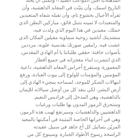
التاريخ اسمك، وأن يثبّت في المعابد الداهشية، وأن
تقرأه الأجيال بخشوع تام، وأن تقبله شفاه المتعبدين
والمتعبدات لا ثمينه بتبتل فائق، مباركين البطن الذي
حملك، معيدين في هذا اليوم الذي ولدت فيه،
منشدينك أناشيد روحية سماوية مقبلين المكان الذي
عشت فيه، رامقين صورتك بقدسية علوية، مرددين
بأصوات خافتة: حققي طلباتنا يا أم الهادي المقدس،
الذي انتشرت انباء معجزاته في جميع أقطار
المعمورة. وستقرع أجراس المعابد الداهشية، داعية
المؤمنين والمؤمنات للولوج إلى بيوت العبادة، ورفع
ابتهالات الشكر للموجد، لسماحه بمجيء الهادي إلى
أرض البشر، لكي ينقذ كل من أوصل سيالاته للإيمان
بالداهشية، وهي المدخل إلى فراديس النعيم.
وستحرق الرموز المدون بها طلبات ورغبات
الداهشيين والداهشيات. وسيرتفع لهيب هذه الرموز،
وهي في أجرانها الخاصة المثبتة في أمكنتها بالمعبد
المزيّن بتماثيل كل أخ جاهد في سبيل عقيدته
الراسخة رسوخ الأطواد الجبارة. وسينوح كل من