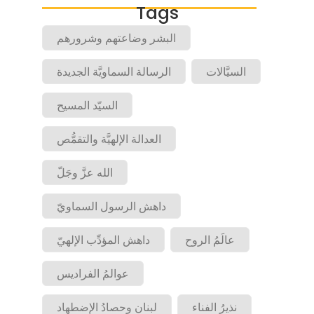
Tags
البشر وضاعتهم وشرورهم
السيَّالات
الرسالة السماويَّة الجديدة
السيّد المسيح
العدالة الإلهيَّة والتقمُّص
الله عزَّ وجَلّ
داهش الرسول السماويّ
عالَمُ الروح
داهش المؤدِّب الإلهيّ
عوالمُ الفراديس
نذيرُ الفناء
لبنان وحصادُ الإضطهاد