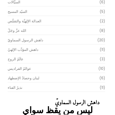
(6)
السيَّالات
(5)
السيّد المسيح
(2)
العدالة الإلهيَّة والتقمُّص
(8)
الله عزَّ وجَلّ
(20)
داهش الرسول السماويّ
(11)
داهش المؤدِّب الإلهيّ
(3)
عالَمُ الروح
(10)
عوالمُ الفراديس
(6)
لبنان وحصادُ الإضطهاد
(11)
نذيرُ الفناء
داهش الرسول السماويّ
ليس من يقظ سواي