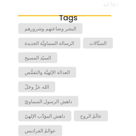
إقرأ المزيد »
Tags
البشر وضاعتهم وشرورهم
السيَّالات
الرسالة السماويَّة الجديدة
السيّد المسيح
العدالة الإلهيَّة والتقمُّص
الله عزَّ وجَلّ
داهش الرسول السماويّ
عالَمُ الروح
داهش المؤدِّب الإلهيّ
عوالمُ الفراديس