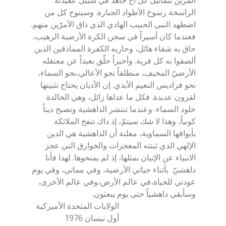
الراسخة رسوخ الأطواد الجبارة. وسينوح كل من
اضطهد النبي الحبيب الهادي الذي ذاق الأمرّين منهم.
فعندما كان أسيراً في سجن الكرة الأرضية الرهيب،
حاق به شقاء هائل، وحاربه الكفرة المماذقين الذين
ألصقوا به كل فرية. وأخيراً حلّق بعيداً عن معتقله
الأرضيّ المخيف، منطلقاً نحو الأعالي،نحو السماء،
نحو فراديس النعيم الأبدي. إن الأديان يحتاج تثبيتها
لقرون عديدة. فكل ما عداها زائل، وهي الخالدة
خلود السماء. وعندما تنتشر الداهشية وتصبح ديناً
كونياً، وهذا لا شك سيتمّ، إذ ذاك تنفخ الملائكة
بأبواقها السماوية، معلنة أن الداهشية هي الدين
الإلهي الذي ثبتته المعجزات والخوارق التي عجز
الانبياء عن الإتيان بمثلها، إذ لم يمنحوها. لهذا فأنا
داهشيّ بأثناء حياتي الأرضية، وفي مماتي، وفي يوم
عودتي للحياة،في عالم الأرض،وفي عالم الأخرى،
وسأبقى داهشياً حتى يوم يبعثون.
الولايات المتحدة الأميركية
أول نيسان 1976