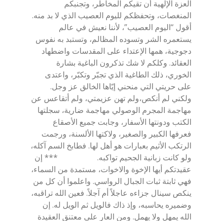
العزة الإلهية أن تقيكم المخاطر، وتجنبكم
المنغصات، وتحفظكم لليوم العصيب الذي لا بد منه.
أقول “اليوم العصيب”، لأننا نعيش في عالم
يستعمره الشر وتسوده المظالم، وتستبد به نفوس
دجوجية، همها الإعتداء على المقدسات واضطهاد
العقائد. وكلكم لا شك تذكرون الباغية بشارة
الخوري، ذلك الطاغية الذي تجبّر وتكبّر، واعتدى
على حريتي التي منحني إيّاها الخالق عز وجل.
ولكني لم أنكص،ولم تهن عزيمتي، ولم أتقاعس عن
مهاجمة المجرم الوصولي مهاجمة ضارية، سجلتها
الكتب ودونتها الأسفار، وجابت جميع الأصقاع
فعرفها الكبير والصغير، ولاكتها الألسنة، ورجمت
الرتكب الأثيم بعبارات هو أهل لها. فطابخ السم آكله،
ولو كانت زبانية الجحيم تواكبه. *** إن
عقيدتكم أيها الإخوة والاخوات، مستمدة من السماء،
فهي ثابتة ثبات الجبال الرواسي. واعلموا أن كل من
ينكص سينال جزاءه عاجلاً أم آجلاً. فعين الله تراقبه،
وضميره يحاسبه، وإذ ذاك فالويل ثم الويل له. إن
الله يمهل ولا يهمل. ومن العار على معتنق العقيدة