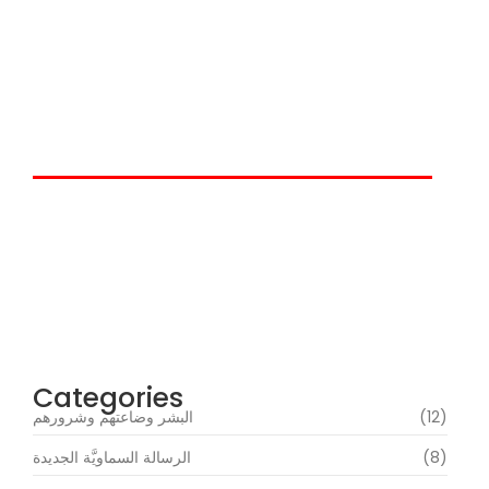
عوالمُ النَّعيم والجحيم والحضاراتُ
الكونيَّة
إقرأ التعاليم الداهشيَّة
حين يتكلَّمُ داهش
Categories
(12)
البشر وضاعتهم وشرورهم
(8)
الرسالة السماويَّة الجديدة