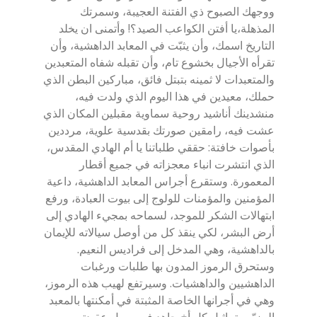
ووجهك الصبوح ذي الفتنة العجيبة، وسمرتك
المذهلة،يا أفتن الكواعب الصيد؟! وأتمنى ان يخلد
التاريخ اسمك، وأن يثبّت في المعابد الداهشية، وأن
تقرأه الأجيال بخشوع تام، وأن تقبله شفاه المتعبدين
والمتعبدات لا ثمينه بتبتل فائق، مباركين البطن الذي
حملك، معيدين في هذا اليوم الذي ولدت فيه،
منشدينك أناشيد روحية سماوية مقبلين المكان الذي
عشت فيه، رامقين صورتك بقدسية علوية، مرددين
بأصوات خافتة: حققي طلباتنا يا أم الهادي المقدس،
الذي انتشرت انباء معجزاته في جميع أقطار
المعمورة. وستقرع أجراس المعابد الداهشية، داعية
المؤمنين والمؤمنات للولوج إلى بيوت العبادة، ورفع
ابتهالات الشكر للموجد، لسماحه بمجيء الهادي إلى
أرض البشر، لكي ينقذ كل من أوصل سيالاته للإيمان
بالداهشية، وهي المدخل إلى فراديس النعيم.
وستحرق الرموز المدون بها طلبات ورغبات
الداهشيين والداهشيات. وسيرتفع لهيب هذه الرموز،
وهي في أجرانها الخاصة المثبتة في أمكنتها بالمعبد
المزيّن بتماثيل كل أخ جاهد في سبيل عقيدته