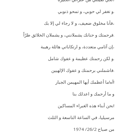
و تغفر لي حوبي، و تمحو ذنوبي.
فأنا مخلوق ضعيف، و لا رجاء لي إلا بك،
فرحمتك و حنانك يشملانني، و يشملان الخلائق طرّاً.
إن آثامي متعددة، و ارتكاباتي هائلة رهيبة،
و لكن رحمتك عظيمة و عفوك شامل.
فاشملني برحمتك و عفوك الإلهيين.
آه!ما أعظمك أيها المهيمن الجبار!
و ما أرحمك و اعدلك بنا
نحن أبناء هذه الغبراء المساكين!
مرسيليا، في الساعة التاسعة و الثلث
من صباح 26/2/ 1974