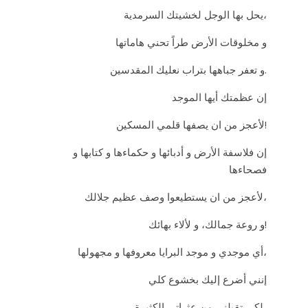
يحل بها الوجل لخشيتك السرمدية،
و مخلوقات الأرض طراً تحني هاماتها
و تعفر جباهها بتراب نعليك المقدسين.
إن عظمتك أيها الموجد
لأعجز من ان يصفها قلمي المسكين!
إن فلاسفة الأرض و أدبائها و حكماءها و كتابها و
فصحاءها
لأعجز من ان يستطيعوا وصف عظيم جلالك،
و روعة جمالك، و لألاء بهائك!
أي موجدي و موجد البرايا معروفها و مجهولها،
إنني أضرع إليك بخشوع كلي
لكي تقيلني من عثراتي الكثيرة،