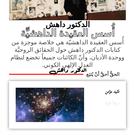
الدكتور داهش
أُسس العقيدة الداهشيَّة
أُسس العقيدة الداهشيّة هي خلاصة موجزة من
كتابات الدكتور داهش حول الحقائق الروحيَّة
ووحدة الأديان، وأنّ الكائنات جميعاً تخضع لنظام
العدل الإلهي الكوني.
الدكتور داهش
الحقُّ أحقَّ أنْ يُتبَع
نشيد مؤمن
إقرأ المزيد »