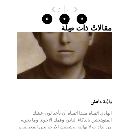
التالي
السابق
مقالاتٌ ذات صِلَة
والدة داهش
الهادي اتمناه منك! أتمناه أن يأخذ لون عينيك
المتوهجتين بالذكاء النادر، وفمك الاحوى وما يحويه
من لذاذات لا نهائية، وشفتيك الأرجوانتين المغريتين،