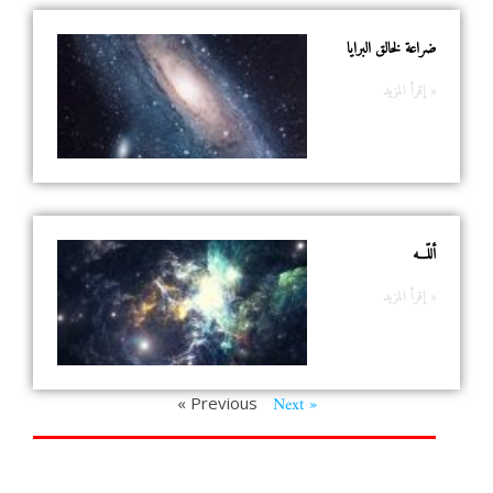
ضراعة لخالق البرايا
إقرأ المزيد »
أللّـــه
إقرأ المزيد »
Next »
« Previous