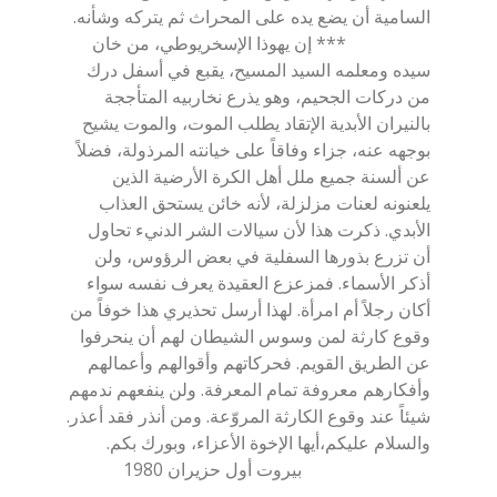
السامية أن يضع يده على المحراث ثم يتركه وشأنه.
*** إن يهوذا الإسخريوطي، من خان
سيده ومعلمه السيد المسيح، يقبع في أسفل درك
من دركات الجحيم، وهو يذرع نخاربيه المتأججة
بالنيران الأبدية الإتقاد يطلب الموت، والموت يشيح
بوجهه عنه، جزاء وفاقاً على خيانته المرذولة، فضلاً
عن ألسنة جميع ملل أهل الكرة الأرضية الذين
يلعنونه لعنات مزلزلة، لأنه خائن يستحق العذاب
الأبدي. ذكرت هذا لأن سيالات الشر الدنيء تحاول
أن تزرع بذورها السفلية في بعض الرؤوس، ولن
أذكر الأسماء. فمزعزع العقيدة يعرف نفسه سواء
أكان رجلاً أم امرأة. لهذا أرسل تحذيري هذا خوفاً من
وقوع كارثة لمن وسوس الشيطان لهم أن ينحرفوا
عن الطريق القويم. فحركاتهم وأقوالهم وأعمالهم
وأفكارهم معروفة تمام المعرفة. ولن ينفعهم ندمهم
شيئاً عند وقوع الكارثة المروّعة. ومن أنذر فقد أعذر.
والسلام عليكم،أيها الإخوة الأعزاء، وبورك بكم.
بيروت أول حزيران 1980