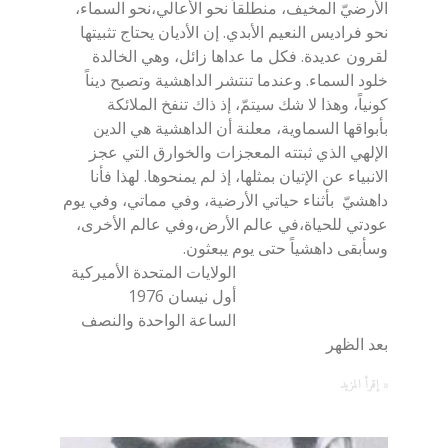
الأرضيّ المخيف، منطلقاً نحو الأعالي،نحو السماء،
نحو فراديس النعيم الأبدي. إن الأديان يحتاج تثبيتها
لقرون عديدة. فكل ما عداها زائل، وهي الخالدة
خلود السماء. وعندما تنتشر الداهشية وتصبح ديناً
كونياً، وهذا لا شك سيتمّ، إذ ذاك تنفخ الملائكة
بأبواقها السماوية، معلنة أن الداهشية هي الدين
الإلهي الذي ثبتته المعجزات والخوارق التي عجز
الانبياء عن الإتيان بمثلها، إذ لم يمنحوها. لهذا فأنا
داهشيّ بأثناء حياتي الأرضية، وفي مماتي، وفي يوم
عودتي للحياة،في عالم الأرض،وفي عالم الأخرى،
وسأبقى داهشياً حتى يوم يبعثون.
الولايات المتحدة الأميركية
أول نيسان 1976
الساعة الواحدة والنصف
بعد الظهر
إقرأ المزيد »