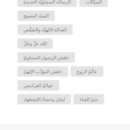
السيَّالات
الرسالة السماويَّة الجديدة
السيّد المسيح
العدالة الإلهيَّة والتقمُّص
الله عزَّ وجَلّ
داهش الرسول السماويّ
عالَمُ الروح
داهش المؤدِّب الإلهيّ
عوالمُ الفراديس
نذيرُ الفناء
لبنان وحصادُ الإضطهاد