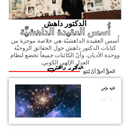
الدكتور داهش
أُسس العقيدة الداهشيَّة
أُسس العقيدة الداهشيّة هي خلاصة موجزة من
كتابات الدكتور داهش حول الحقائق الروحيَّة
ووحدة الأديان، وأنّ الكائنات جميعاً تخضع لنظام
العدل الإلهي الكوني.
الدكتور داهش
الحقُّ أحقَّ أنْ يُتبَع
نشيد مؤمن
إقرأ المزيد »