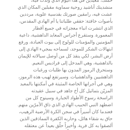
منشدينك أناشيد روحية سماوية مقبلين المكان الذي
عشت فيه، رامقين صورتك بقدسية علوية، مرددين
بأصوات خافتة: حققي طلباتنا يا أم الهادي المقدس،
الذي انتشرت انباء معجزاته في جميع أقطار
المعمورة. وستقرع أجراس المعابد الداهشية، داعية
المؤمنين والمؤمنات للولوج إلى بيوت العبادة، ورفع
ابتهالات الشكر للموجد، لسماحه بمجيء الهادي إلى
أرض البشر، لكي ينقذ كل من أوصل سيالاته للإيمان
بالداهشية، وهي المدخل إلى فراديس النعيم.
وستحرق الرموز المدون بها طلبات ورغبات
الداهشيين والداهشيات. وسيرتفع لهيب هذه الرموز،
وهي في أجرانها الخاصة المثبتة في أمكنتها بالمعبد
المزيّن بتماثيل كل أخ جاهد في سبيل عقيدته
الراسخة رسوخ الأطواد الجبارة. وسينوح كل من
اضطهد النبي الحبيب الهادي الذي ذاق الأمرّين منهم.
فعندما كان أسيراً في سجن الكرة الأرضية الرهيب،
حاق به شقاء هائل، وحاربه الكفرة المماذقين الذين
ألصقوا به كل فرية. وأخيراً حلّق بعيداً عن معتقله