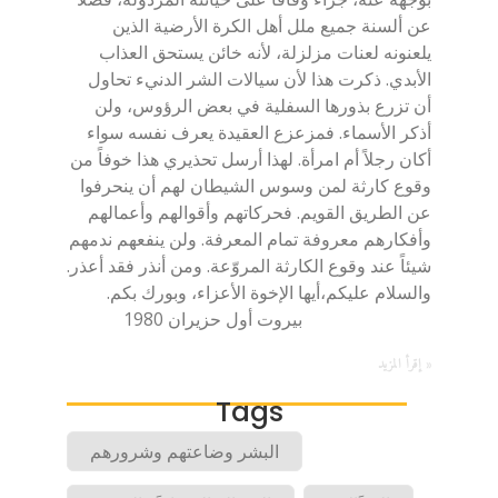
عن ألسنة جميع ملل أهل الكرة الأرضية الذين
يلعنونه لعنات مزلزلة، لأنه خائن يستحق العذاب
الأبدي. ذكرت هذا لأن سيالات الشر الدنيء تحاول
أن تزرع بذورها السفلية في بعض الرؤوس، ولن
أذكر الأسماء. فمزعزع العقيدة يعرف نفسه سواء
أكان رجلاً أم امرأة. لهذا أرسل تحذيري هذا خوفاً من
وقوع كارثة لمن وسوس الشيطان لهم أن ينحرفوا
عن الطريق القويم. فحركاتهم وأقوالهم وأعمالهم
وأفكارهم معروفة تمام المعرفة. ولن ينفعهم ندمهم
شيئاً عند وقوع الكارثة المروّعة. ومن أنذر فقد أعذر.
والسلام عليكم،أيها الإخوة الأعزاء، وبورك بكم.
بيروت أول حزيران 1980
إقرأ المزيد »
Tags
البشر وضاعتهم وشرورهم