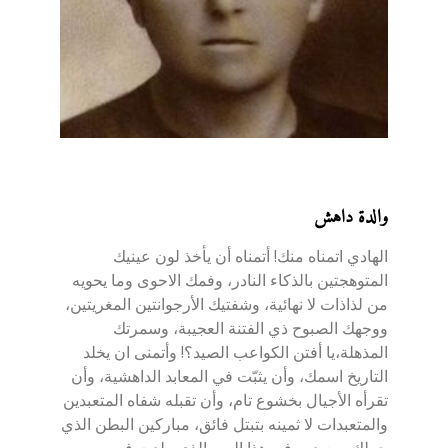
والدة داهش
الهادي اتمناه منك! أتمناه أن يأخذ لون عينيك
المتوهجتين بالذكاء النادر، وفمك الاحوى وما يحويه
من لذاذات لا نهائية، وشفتيك الأرجوانتين المغريتين،
ووجهك الصبوح ذي الفتنة العجيبة، وسمرتك
المذهلة،يا أفتن الكواعب الصيد؟! وأتمنى ان يخلد
التاريخ اسمك، وأن يثبّت في المعابد الداهشية، وأن
تقرأه الأجيال بخشوع تام، وأن تقبله شفاه المتعبدين
والمتعبدات لا ثمينه بتبتل فائق، مباركين البطن الذي
حملك، معيدين في هذا اليوم الذي ولدت فيه،