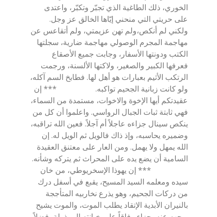
الخوري، ذلك الطاغية الذي تجبّر وتكبّر، واعتدى
على حريتي التي منحني إيّاها الخالق عز وجل.
ولكني لم أنكص،ولم تهن عزيمتي، ولم أتقاعس عن
مهاجمة المجرم الوصولي مهاجمة ضارية، سجلتها
الكتب ودونتها الأسفار، وجابت جميع الأصقاع
فعرفها الكبير والصغير، ولاكتها الألسنة، ورجمت
الرتكب الأثيم بعبارات هو أهل لها. فطابخ السم آكله،
ولو كانت زبانية الجحيم تواكبه. *** إن
عقيدتكم أيها الإخوة والاخوات، مستمدة من السماء،
فهي ثابتة ثبات الجبال الرواسي. واعلموا أن كل من
ينكص سينال جزاءه عاجلاً أم آجلاً. فعين الله تراقبه،
وضميره يحاسبه، وإذ ذاك فالويل ثم الويل له. إن
الله يمهل ولا يهمل. ومن العار على معتنق العقيدة
السامية أن يضع يده على المحراث ثم يتركه وشأنه.
*** إن يهوذا الإسخريوطي، من خان
سيده ومعلمه السيد المسيح، يقبع في أسفل درك
من دركات الجحيم، وهو يذرع نخاربيه المتأججة
بالنيران الأبدية الإتقاد يطلب الموت، والموت يشيح
بوجهه عنه، جزاء وفاقاً على خيانته المرذولة، فضلاً