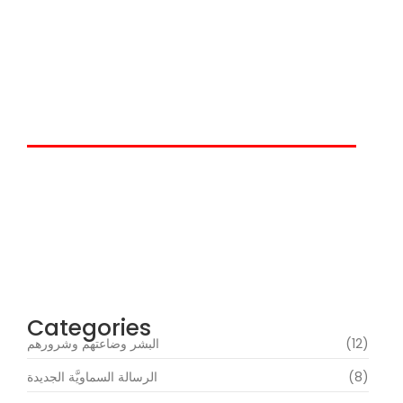
عوالمُ النَّعيم والجحيم والحضاراتُ
الكونيَّة
إقرأ التعاليم الداهشيَّة
حين يتكلَّمُ داهش
Categories
(12)
البشر وضاعتهم وشرورهم
(8)
الرسالة السماويَّة الجديدة