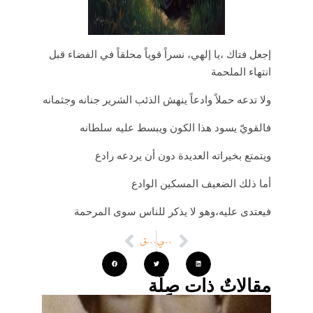
إجعل فتاك ،يا إلهي، نسراً قوياً محلقاً في الفضاء قبل
انتهاء الملحمة
ولا تدعه حملاً وادعاً ينهش الذئب الشرير جنانه وجثمانه
فالقويّ يسود هذا الكون ويبسط عليه سلطانه
ويتمتع بخيراته العديدة دون أن يردعه رادع
أما ذلك الضعيف المسكين الوادع
فيعتدى عليه،وهو لا يذكر للناس سوى المرحمة
التالي
السابق
مقالاتٌ ذات صِلَة