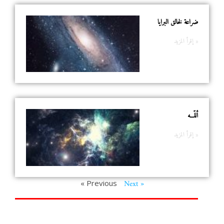
ضراعة لخالق البرايا
إقرأ المزيد »
أللّـــه
إقرأ المزيد »
Next »
« Previous